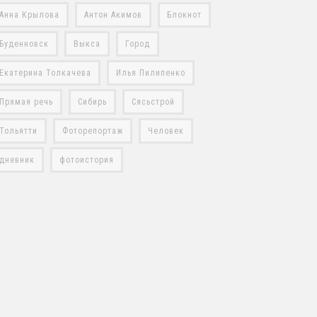
Анна Крылова
Антон Акимов
Блокнот
Буденновск
Выкса
Город
Екатерина Толкачева
Илья Пилипенко
Прямая речь
Сибирь
Сясьстрой
Тольятти
Фоторепортаж
Человек
дневник
фотоистория