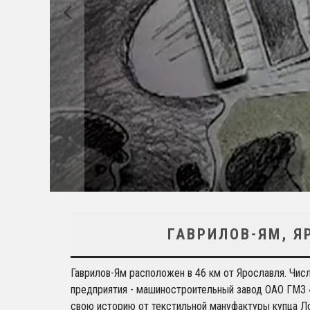
ГАВРИЛОВ-ЯМ, Я
Гаврилов-Ям расположен в 46 км от Ярославля. Чис
предприятия - машиностроительный завод ОАО ГМЗ 
свою историю от текстильной мануфактуры купца Ло