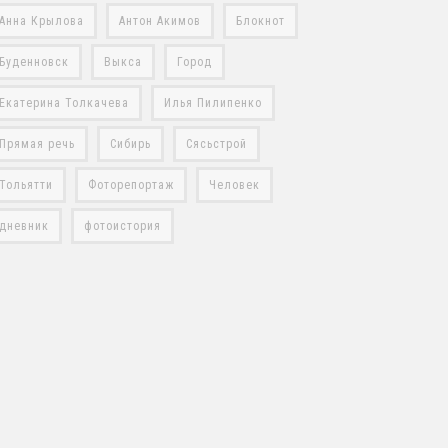
Анна Крылова
Антон Акимов
Блокнот
Буденновск
Выкса
Город
Екатерина Толкачева
Илья Пилипенко
Прямая речь
Сибирь
Сясьстрой
Тольятти
Фоторепортаж
Человек
дневник
фотоистория