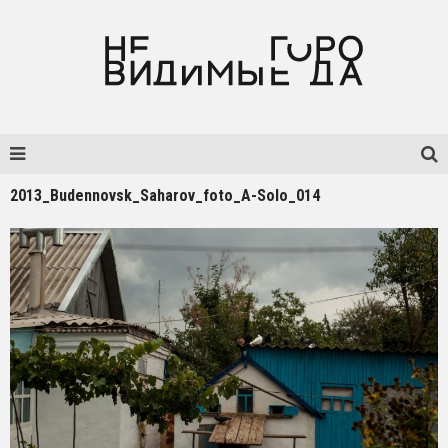
2013_Budennovsk_Saharov_foto_A-Solo_014