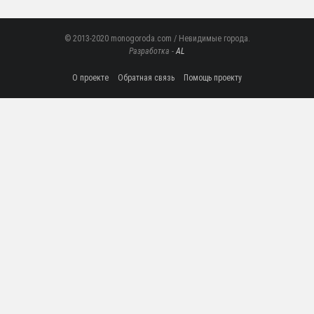
© 2013-2020 monogoroda.com / Невидимые города.
Разработка -
AL
О проекте
Обратная связь
Помощь проекту