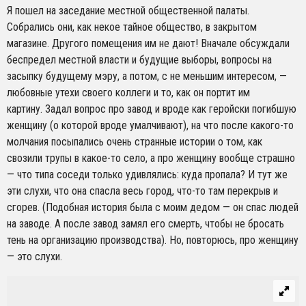
Я пошел на заседание местной общественной палаты.
Собрались они, как некое тайное общество, в закрытом
магазине. Другого помещения им не дают! Вначале обсуждали
беспредел местной власти и будущие выборы, вопросы на
засыпку будущему мэру, а потом, с не меньшим интересом, —
любовные утехи своего коллеги и то, как он портит им
картину. Задал вопрос про завод и вроде как геройски погибшую
женщину (о которой вроде умалчивают), на что после какого-то
молчания посыпались очень странные истории о том, как
свозили трупы в какое-то село, а про женщину вообще страшно
— что типа соседи только удивлялись: куда пропала? И тут же
эти слухи, что она спасла весь город, что-то там перекрыв и
сгорев. (Подобная история была с моим дедом — он спас людей
на заводе. А после завод замял его смерть, чтобы не бросать
тень на организацию производства). Но, повторюсь, про женщину
— это слухи.