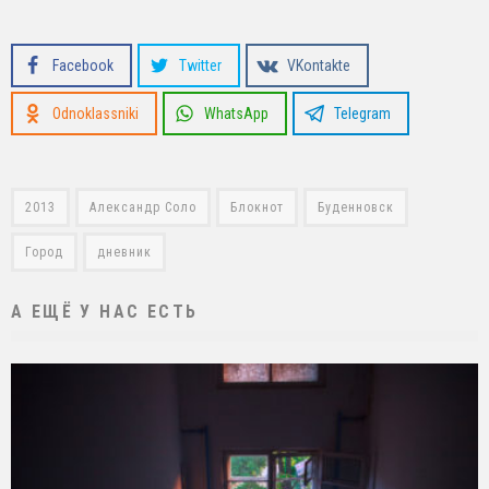
Facebook
Twitter
VKontakte
Odnoklassniki
WhatsApp
Telegram
2013
Александр Соло
Блокнот
Буденновск
Город
дневник
А ЕЩЁ У НАС ЕСТЬ