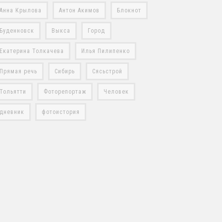
Анна Крылова
Антон Акимов
Блокнот
Буденновск
Выкса
Город
Екатерина Толкачева
Илья Пилипенко
Прямая речь
Сибирь
Сясьстрой
Тольятти
Фоторепортаж
Человек
дневник
фотоистория