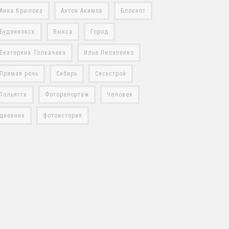
Анна Крылова
Антон Акимов
Блокнот
Буденновск
Выкса
Город
Екатерина Толкачева
Илья Пилипенко
Прямая речь
Сибирь
Сясьстрой
Тольятти
Фоторепортаж
Человек
дневник
фотоистория