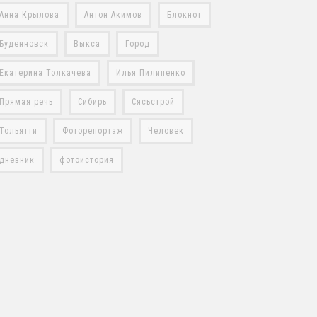
Анна Крылова
Антон Акимов
Блокнот
Буденновск
Выкса
Город
Екатерина Толкачева
Илья Пилипенко
Прямая речь
Сибирь
Сясьстрой
Тольятти
Фоторепортаж
Человек
дневник
фотоистория