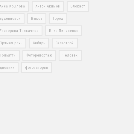
Анна Крылова
Антон Акимов
Блокнот
Буденновск
Выкса
Город
Екатерина Толкачева
Илья Пилипенко
Прямая речь
Сибирь
Сясьстрой
Тольятти
Фоторепортаж
Человек
дневник
фотоистория