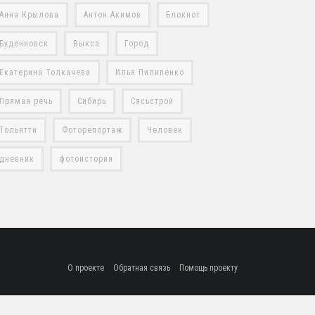
Анна Крылова
Антон Акимов
Блокнот
Буденновск
Выкса
Город
Екатерина Толкачева
Илья Пилипенко
Прямая речь
Сибирь
Сясьстрой
Тольятти
Фоторепортаж
Человек
дневник
фотоистория
О проекте
Обратная связь
Помощь проекту