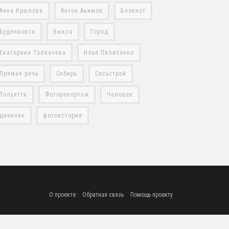
Анна Крылова
Антон Акимов
Блокнот
Буденновск
Выкса
Город
Екатерина Толкачева
Илья Пилипенко
Прямая речь
Сибирь
Сясьстрой
Тольятти
Фоторепортаж
Человек
дневник
фотоистория
О проекте
Обратная связь
Помощь проекту