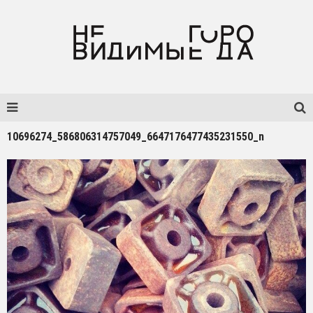
10696274_586806314757049_6647176477435231550_n