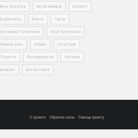
Анна Крылова
Антон Акимов
Блокнот
Буденновск
Выкса
Город
Екатерина Толкачева
Илья Пилипенко
Прямая речь
Сибирь
Сясьстрой
Тольятти
Фоторепортаж
Человек
дневник
фотоистория
О проекте
Обратная связь
Помощь проекту