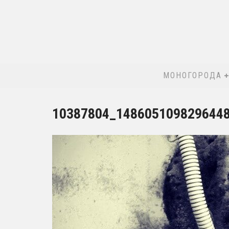
МОНОГОРОДА
10387804_148605109829644