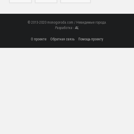
© 2013-2020 monogoroda.com / Невидимые города.
Разработка -
AL
О проекте
Обратная связь
Помощь проекту