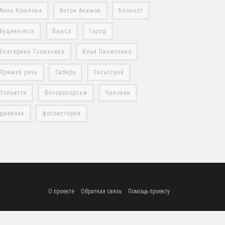
Анна Крылова
Антон Акимов
Блокнот
Буденновск
Выкса
Город
Екатерина Толкачева
Илья Пилипенко
Прямая речь
Сибирь
Сясьстрой
Тольятти
Фоторепортаж
Человек
дневник
фотоистория
О проекте
Обратная связь
Помощь проекту